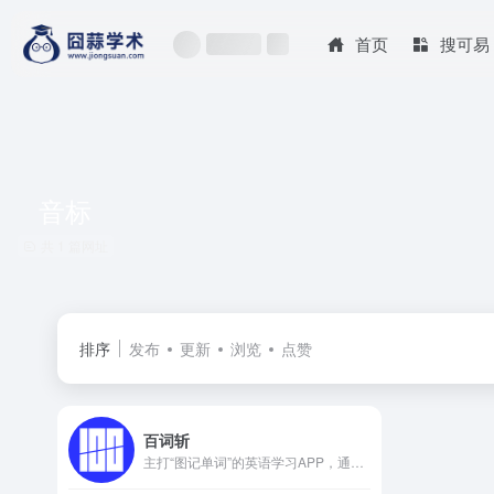
首页
搜可易
音标
共 1 篇网址
排序
发布
更新
浏览
点赞
百词斩
主打“图记单词”的英语学习APP，通过手绘插画搭配高频词汇，结合艾宾浩斯遗忘曲线制定学习计划，覆盖从小学到雅思托福等全阶段词库，支持多端同步，还能组队PK，让背单词更高效有趣。