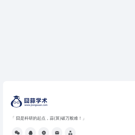
「 囧是科研的起点，蒜(算)破万般难！」