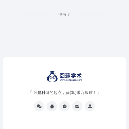
没有了
「 囧是科研的起点，蒜(算)破万般难！」