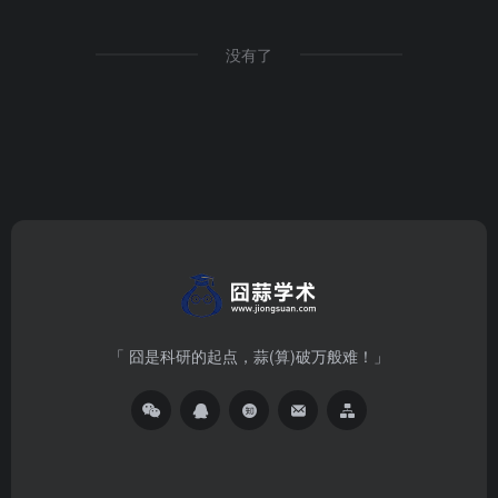
没有了
「 囧是科研的起点，蒜(算)破万般难！」