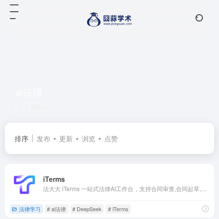
ai法律
共 3 篇网址
排序
发布
更新
浏览
点赞
iTerms
法大大 iTerms 一站式法律AI工作台，支持合同审查,合同起草,法律问答,法律咨询,案件管理,文书写作,知识库,案例检索,类案检索,法律检索,来帮助您更高效的完成法律事务
法律学习
# ai法律
# DeepSeek
# iTerms