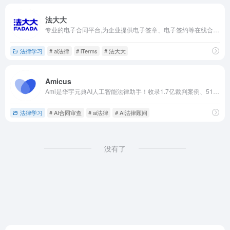
法大大
专业的电子合同平台,为企业提供电子签章、电子签约等在线合同签署服务;法大大电子合同还为大中型企业提供一站式智能合同管理,实现线上合同起草,合同比对,合同审查,合同归档提醒,帮助企业实现数智化办公。
法律学习
# ai法律
# iTerms
# 法大大
Amicus
Ami是华宇元典AI人工智能法律助手！收录1.7亿裁判案例、513万法律法规，接入豆包/DeepSeek大模型的专业智能体。3分钟完成合同审核、判例检索，一键生成最高法要素式起诉状，推演民间借贷/离婚纠纷诉讼策略，可以打造自有知识库。
法律学习
# AI合同审查
# ai法律
# AI法律顾问
没有了