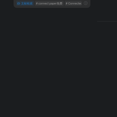
文献检索
# connect paper免费
# Connected Papers
# connected p