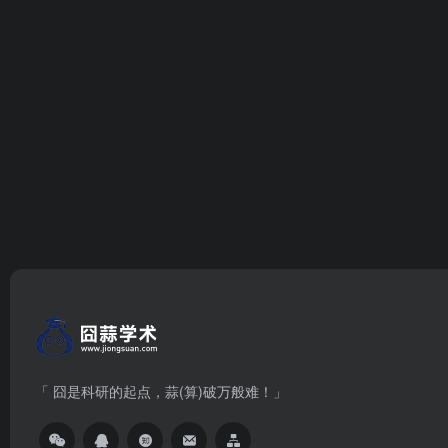
「 囧是科研的起点，蒜(算)破万般难！」