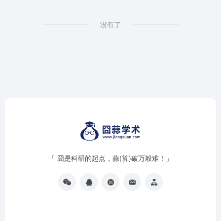
没有了
「 囧是科研的起点，蒜(算)破万般难！」