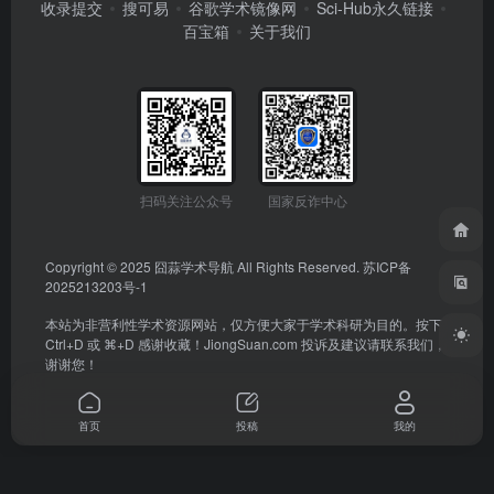
收录提交
搜可易
谷歌学术镜像网
Sci-Hub永久链接
百宝箱
关于我们
扫码关注公众号
国家反诈中心
Copyright © 2025
囧蒜学术导航
All Rights Reserved.
苏ICP备
2025213203号-1
本站为非营利性学术资源网站，仅方便大家于学术科研为目的。按下
Ctrl+D 或 ⌘+D 感谢收藏！
JiongSuan.com
投诉及建议请联系我们，
谢谢您！
首页
投稿
我的