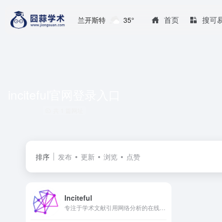
首页
搜可
兰开斯特
35°
inciteful官网登录入口
共 1 篇网址
排序
发布
更新
浏览
点赞
Inciteful
专注于学术文献引用网络分析的在线工具，通过构建可视化的文献关联图谱，帮助科研人员快速梳理领域研究脉络、定位关键文献与潜在研究方向，尤其适用于跨学科文献调研与综述撰写。