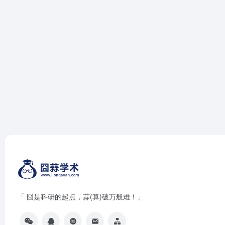
「 囧是科研的起点，蒜(算)破万般难！」