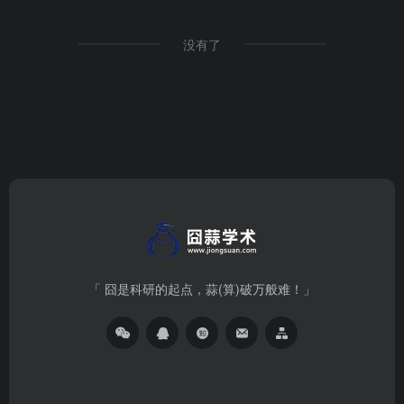
没有了
「 囧是科研的起点，蒜(算)破万般难！」