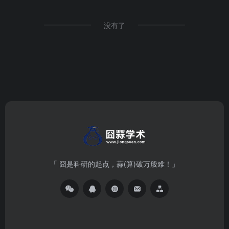
没有了
「 囧是科研的起点，蒜(算)破万般难！」