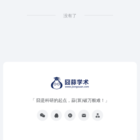
没有了
「 囧是科研的起点，蒜(算)破万般难！」