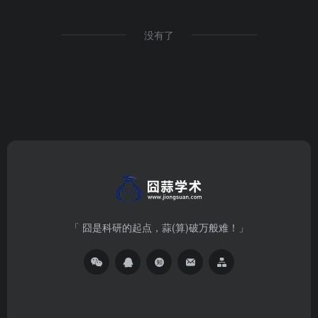
没有了
「 囧是科研的起点，蒜(算)破万般难！」