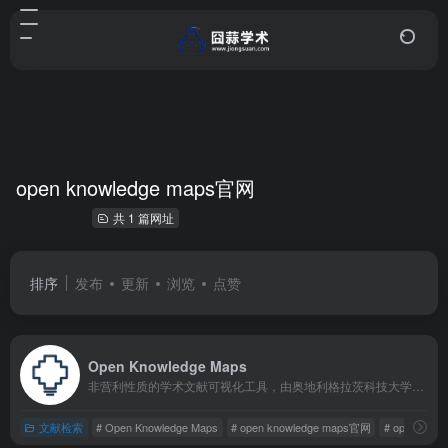
open knowledge maps官网
共 1 篇网址
排序
发布
更新
浏览
点赞
Open Knowledge Maps
非营利性质的学术文献可视化工具，由奥地利格拉茨科技大学的教授创立，旨在通过直观的知识图谱帮助科研人员快速梳理研究脉络、定位关键文献，目前已服务全球超百万用户，生成了40万+知识图谱。
文献检索
# Open Knowledge Maps
# open knowledge maps官网
# openkno