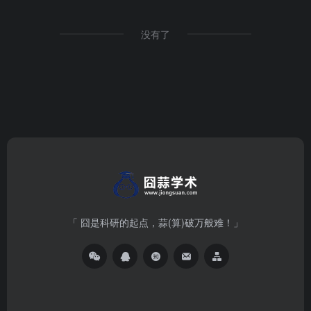
没有了
「 囧是科研的起点，蒜(算)破万般难！」