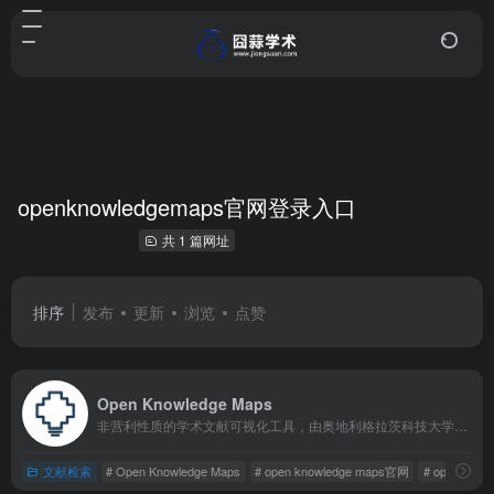
openknowledgemaps官网登录入口
共 1 篇网址
排序
发布
更新
浏览
点赞
Open Knowledge Maps
非营利性质的学术文献可视化工具，由奥地利格拉茨科技大学的教授创立，旨在通过直观的知识图谱帮助科研人员快速梳理研究脉络、定位关键文献，目前已服务全球超百万用户，生成了40万+知识图谱。
文献检索
# Open Knowledge Maps
# open knowledge maps官网
# openkno