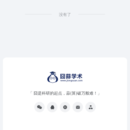
没有了
「 囧是科研的起点，蒜(算)破万般难！」