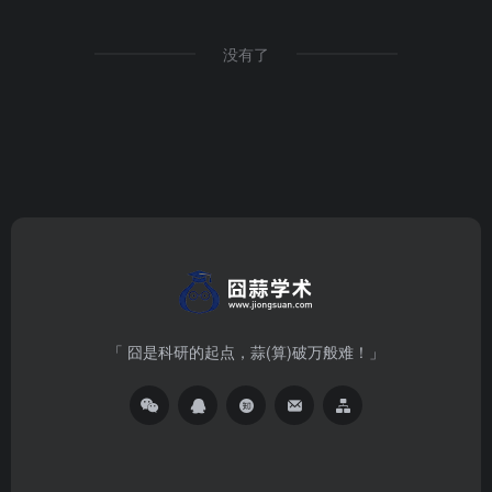
没有了
「 囧是科研的起点，蒜(算)破万般难！」