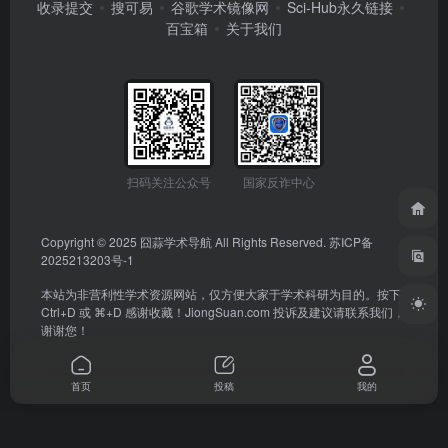
收录提交
搜可易
谷歌学术镜像网
Sci-Hub永久链接
百宝箱
关于我们
扫码关注公众号
国家反诈中心
Copyright © 2025
囧蒜学术导航
All Rights Reserved.
苏ICP备
2025213203号-1
本站为非营利性学术资源网站，仅方便大家于学术科研为目的。按下
Ctrl+D 或 ⌘+D 感谢收藏！
JiongSuan.com
投诉及建议请联系我们，
谢谢您！
首页
投稿
我的