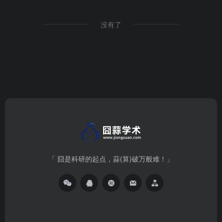
没有了
「 囧是科研的起点，蒜(算)破万般难！」