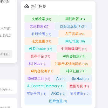
确切的
热门标签
文献检索
期刊出版
(43)
(41)
文献检索
国际顶级期刊
(25)
(21)
学术导航
科研绘图
AI工具箱
(21)
(20)
管理员进
论文查重
网址导航
(18)
(18)
AI Detector
中国顶级期刊
(17)
(17)
l转载请注明
慕课平台
AI内容检测
(17)
(16)
Sci-Hub
谷歌学术镜面网站
(13)
(12)
AI内容检测
科研社区
(12)
(12)
降AI率工具
AI
SciHub
(12)
(11)
(11)
AI Content Detector
数据可视
(11)
(11)
专为科研人员打造的学术检索工具，致力于打破学术信息共享壁垒，让学术检索更高效。
英语学习
AIGC
图片查重
(11)
(10)
(10)
图片查重
(9)
向全球科研人员的文献获取平台，核心定位是打破学术资源付费壁垒，提供免费的外文文献下载服务。数据来源整合Google Scholar、Sci-Hub、LibGen、PubMed等权威学术数据库。