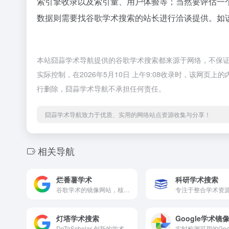
索引擎收录以及索引量、用户体验等；当然要评估一
数据则需要找谷歌学术搜索的站长进行洽谈提供。如该
本站囧蒜学术导航提供的谷歌学术搜索都来源于网络，不保
实际控制，在2026年5月10日 上午9:08收录时，该网
行删除，囧蒜学术导航不承担任何责任。
囧蒜学术导航致力于优质、实用的网络站点资源收集与分享！
相关导航
烂番薯学术
科研学术搜索
谷歌学术的镜像网站，核心功能是为用户提供学术论文、会议论文、学术书籍等资源的搜索服务。它整合了互联网上的公开学术资源，让用户不用在多个平台辗转，就能在一个界面集中检索和获取学术资料，本质上是学术资源的“聚合检索入口”。
灯塔学术搜索
Google学术镜
DoTaScholar 创新的学术资源搜索平台，旨在为研究人员、学生和学术爱好者提供高效、精准的学术信息检索服务。我们致力于成为学术研究领域中的“灯塔”，引导用户在广阔的知识海洋中找到所需的研究资料和信息。