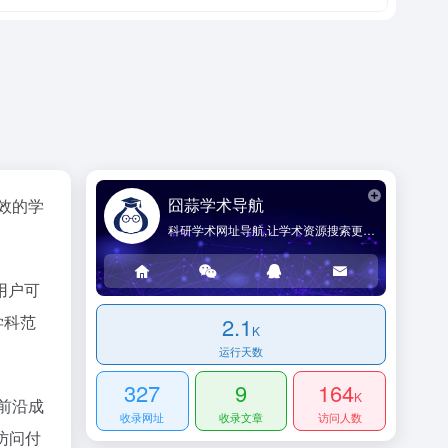
囧蒜学术导航
效的学
科研学术网址导航,让学术资源搜索更简单!
用户可
学科范
2.1
K
运行天数
327
9
164
K
前沿成
收录网址
收录文章
访问人数
访问付