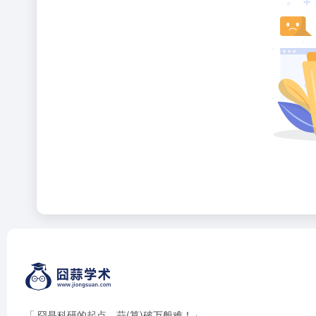
「 囧是科研的起点，蒜(算)破万般难！」