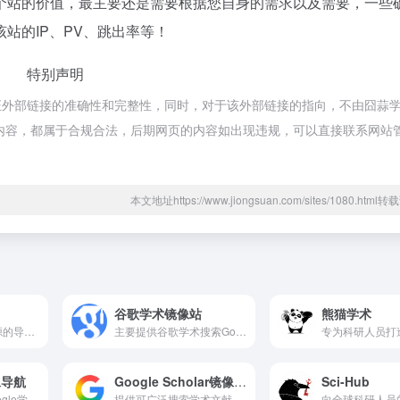
个站的价值，最主要还是需要根据您自身的需求以及需要，一些
站的IP、PV、跳出率等！
特别声明
证外部链接的准确性和完整性，同时，对于该外部链接的指向，不由囧蒜
页上的内容，都属于合规合法，后期网页的内容如出现违规，可以直接联系网站
本文地址https://www.jiongsuan.com/sites/1080.htm
谷歌学术镜像站
熊猫学术
专注于整合学术资源的导航平台，旨在为科研工作者提供便捷的一站式文献检索与工具访问服务。
主要提供谷歌学术搜索Google Scholar镜像和谷歌网页搜索镜像的导航站,实时更新最新镜像网站
像导航
Google Scholar镜像网站
Sci-Hub
实时检测可用的Google学术镜像站点，提供科研工具集合，帮助研究人员快速访问学术资源。
提供可广泛搜索学术文献的简便方法。您可以从一个位置搜索众多学科和资料来源：来自学术著作出版商、专业性社团、预印本、各大学及其他学术组织的经同行评论的文章、论文、图书、摘要和文章。