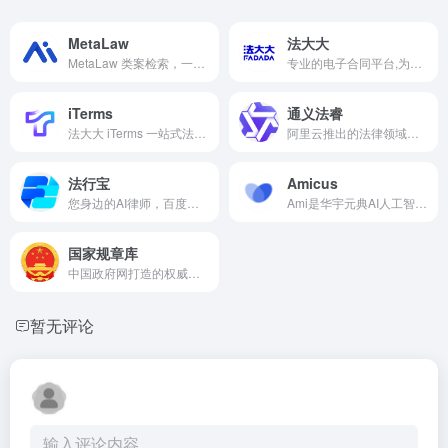
MetaLaw
法大大
MetaLaw 类案检索，一键直达，让你的法律研究效率快人10倍
专业的电子合同平台,为企业提供电子签章、电子签约等在线合同签署服务;法大大电子合同还为大中型企业提供一站式智能合同管理,实现线上合同起草,合同比对,合同审查,合同归档提醒,帮助企业实现数智化办公。
iTerms
通义法睿
法大大 iTerms 一站式法律AI工作台，支持合同审查,合同起草,法律问答,法律咨询,案件管理,文书写作,知识库,案例检索,类案检索,法律检索,来帮助您更高效的完成法律事务
阿里云推出的法律领域专业大模型，专门面向法律领域的行业垂类大模型产品，拥有法律的理解和推理能力，能够回答法律问题、推理法律适用、推送裁判类案、辅助案情分析、生成法律文书、检索法律知识。因智能而简单，让专业更卓越!
法行宝
Amicus
您身边的AI律师，百度基于文心大模型打造的免费AI智能法律助手平台，定位为“大众身边的免费AI律师”，法行宝为您提供专业的法律问答咨询服务，帮助您解答法律问题，法律咨询就来法行宝！
Ami是华宇元典AI人工智能法律助手！收录1.7亿裁判案例、513万法律法规，接入豆包/DeepSeek大模型的专业智能体。3分钟完成合同审核、判例检索，一键生成最高法要素式起诉状，推演民间借贷/离婚纠纷诉讼策略，可以打造自有知识库。
国家规章库
中国政府网打造的权威规章发布与查询平台，收录了总计10607部规章，其中包含2655部部门规章和7952部地方政府规章，是公众了解、查阅国家行政规章的重要窗口。
暂无评论