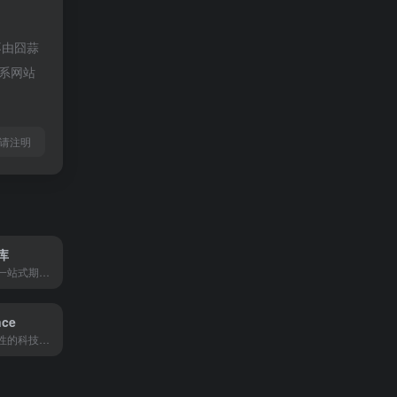
不由囧蒜
联系网站
l转载请注明
库
超星集团打造的一站式期刊知识服务平台，为全球科研人员提供学术资源获取与知识交流服务。
nce
国际上最具权威性的科技文献检索工具之一