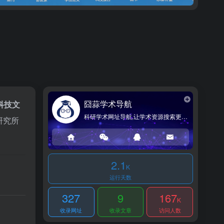
囧蒜学术导航
科技文
科研学术网址导航,让学术资源搜索更简单!
研究所
2.1
K
运行天数
327
9
167
K
收录网址
收录文章
访问人数