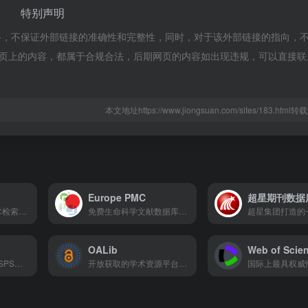
特别声明
络，不保证外部链接的准确性和完整性，同时，对于该外部链接的指向，
，该网页上的内容，都属于合规合法，后期网页的内容如出现违规，可以直接
本文地址https://www.jiongsuan.com/sites/183.htm
Europe PMC
超星期刊数据
国内官方背景的学术检索平台，PubScholar整合了海量的中外文学术资源，覆盖期刊论文、学位论文、会议论文、预印本、专利、科技报告等全类型学术成果。目前可检索的资源量已超亿级！
免费生命科学文献数据库，由PubMed Central、ELIXIR等国际机构合作支持。
OALib
Web of Scie
日本学术振兴会（JSPS）运营的免费学术文献数据库，1998年正式上线，核心定位是传播日本科技与人文社科领域的研究成果，目前已成为全球了解日本学术动态的重要平台。
开放获取的学术资源平台，所有文章支持免注册免费下载。