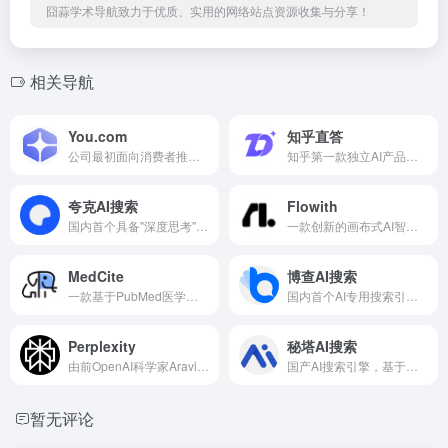
囧蒜学术导航致力于优质、实用的网络站点资源收集与分享！
相关导航
You.com
知乎直答
公司最初面向消费者推出个性化AI搜索引擎，2024年转型为企业级AI搜索API服务商
知乎第一款独立AI产品，基于自研知海图AI大模型驱动，依托知乎社区优质内容生态，打造"搜索-回答-溯源"三位一体的信息获取体验。
夸克AI搜索
Flowith
国内首个具备"深度思考"能力的AI搜索工具。
一款创新的画布式AI智能体工具，由国内团队开发，主打节点式、多线程的非线性交互方式，让用户能以发散思维与AI协作。
MedCite
博查AI搜索
一款基于PubMed医学文献数据库打造的科研AI工具
国内首个AI专用搜索引擎，核心优势在于专为AI应用打造的搜索能力。
Perplexity
秘塔AI搜索
由前OpenAI科学家Aravind Srinivas于2022年8月创立的AI答案引擎，自称为"世界第一个答案引擎"，核心优势在于将实时网络检索与大语言模型生成能力深度融合。
国产AI搜索引擎，基于自研MetaLLM大语言模型打造，主打无广告、结构化、可溯源的搜索体验，目前拥有上千万用户，是中文场景下高效获取信息的得力工具。
暂无评论