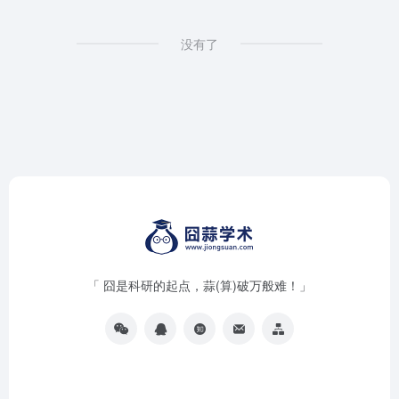
没有了
「 囧是科研的起点，蒜(算)破万般难！」