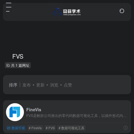
FVS
共 1 篇网址
排序
发布
更新
浏览
点赞
FineVis
FVS是帆软公司推出的零代码数据可视化工具，以插件形式内嵌于FineReport报表系统中，主打低门槛、高效率的大屏与驾驶舱制作。
数据可视
# FineVis
# FVS
# 数据可视化工具