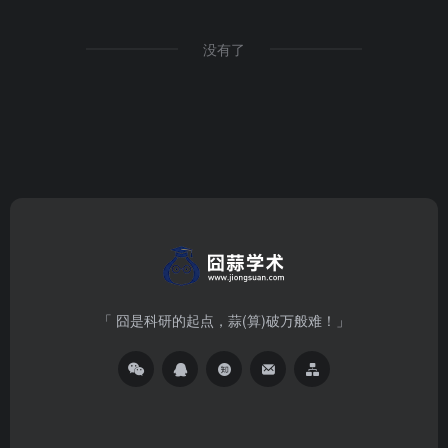
没有了
「 囧是科研的起点，蒜(算)破万般难！」