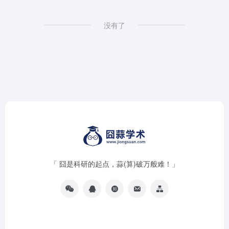
没有了
「 囧是科研的起点，蒜(算)破万般难！」