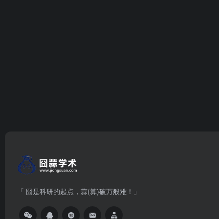
「 囧是科研的起点，蒜(算)破万般难！」