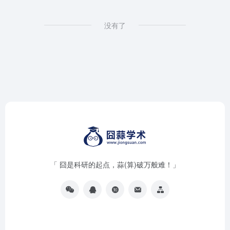
没有了
「 囧是科研的起点，蒜(算)破万般难！」