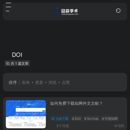
DOI
共 1 篇文章
排序
发布
更新
浏览
点赞
如何免费下载知网外文文献？
文献下载
# DOI
# Sci-Hub
# 中国知网
2个月前
325