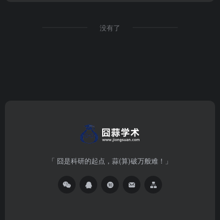
没有了
「 囧是科研的起点，蒜(算)破万般难！」