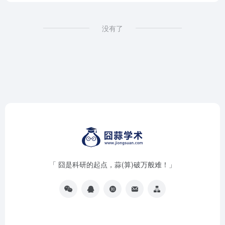
没有了
「 囧是科研的起点，蒜(算)破万般难！」