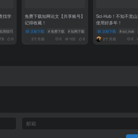
查找学
免费下载知网论文【共享账号】
Sci-Hub！不知不觉
记得收藏！
使用好多年！
 实用技巧
# 科研指南
文献下载
# 免费下载
# 知网下载
# 知网账号
文献下载
# sci_hub
78
0
2个月前
0
102
0
2个月前
0