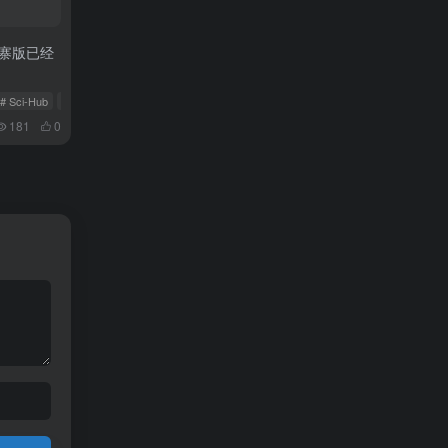
山寨版已经
# Sci-Hub
# scihub
181
0