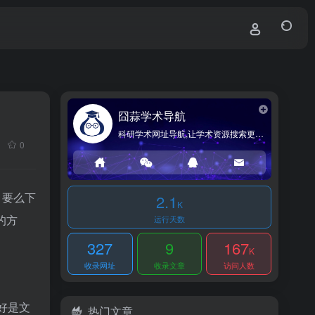
囧蒜学术导航
科研学术网址导航,让学术资源搜索更简单!
0
，要么下
2.1
K
的方
运行天数
327
9
167
K
收录网址
收录文章
访问人数
好是文
热门文章