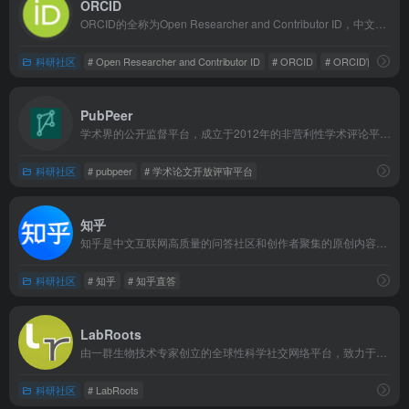
ORCID
ORCID的全称为Open Researcher and Contributor ID，中文译名是开放研究者与贡献者身份识别码，是2010年由全球非营利组织推出的免费、永久的科研人员专属身份识别系统，核心作用是为每一位学术研究者分配独一无二的16位编码，从根源上解决学术场景中长期存在的姓名歧义、成果归属混淆难题。
科研社区
# Open Researcher and Contributor ID
# ORCID
# ORCID官网
‌PubPeer‌
学术界的公开监督平台，成立于2012年的非营利性学术评论平台。其核心使命是通过开放、透明的‌出版后同行评议‌（Post-Publication Peer Review, PPPR），提升科研质量与学术诚信。
科研社区
# pubpeer
# 学术论文开放评审平台
知乎
知乎是中文互联网高质量的问答社区和创作者聚集的原创内容平台，经过十余年发展，已成为覆盖全品类、在诸多领域具有关键影响力的综合性知识平台。
科研社区
# 知乎
# 知乎直答
LabRoots
由一群生物技术专家创立的全球性科学社交网络平台，致力于为科学家、医学专家、工程师等技术人员提供免费的资源共享与协作交流服务，目前已成为科研领域极具特色的虚拟互动社区。
科研社区
# LabRoots