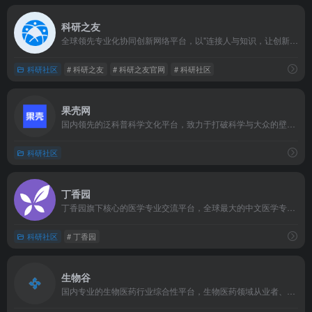
科研之友
全球领先专业化协同创新网络平台，以"连接人与知识，让创新更容易"为使命，旨在为科研人员提供一站式科研协作与资源共享服务，目前已成为全球科研生态中不可或缺的工具之一。
科研社区
# 科研之友
# 科研之友官网
# 科研社区
果壳网
国内领先的泛科普科学文化平台，致力于打破科学与大众的壁垒，让专业知识变得鲜活有趣，成为年轻人拥抱科学的重要入口。
科研社区
丁香园
丁香园旗下核心的医学专业交流平台，全球最大的中文医学专业社，覆盖医生、护士、药师、科研人员等全链条医学从业者，是医疗圈公认的"专业成长根据地"。
科研社区
# 丁香园
生物谷
国内专业的生物医药行业综合性平台，生物医药领域从业者、科研人员和企业不可或缺的信息获取与交流渠道。