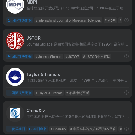
MDPI
全球领先的开放获取（OA）学术出版公司，1996年创立于瑞士巴塞尔，目前在全球多个国家和地区设有分支机构，其中中国区总部位于武汉。
国际顶级期刊
# International Journal of Molecular Sciences
# MDPI
# mdpi期
JSTOR
Journal Storage 是由美国安德鲁·梅隆基金会于1995年设立的非营利性数字图书馆，核心使命是解决学术期刊长期保存与获取难的问题，目前已成为全球学术研究领域的重要资源平台。
国际顶级期刊
# Journal Storage
# JSTOR
# JSTOR中文官网
Taylor & Francis
全球领先的学术出版机构‌，成立于 1798 年，总部位于英国牛津，隶属于英富曼集团 (Informa Group)，每年出版超过 2700 种期刊和 8000 余种新书 。‌
国际顶级期刊
# Taylor & Francis
# 泰勒弗朗西斯
ChinaXiv
由中国科学技术协会于2018年推出的预印本服务平台，旨在为国内科研人员提供一个快速分享研究成果的学术交流渠道。是国内首个综合性的预印本发布平台。
优质期刊
期刊出版
# ChinaXiv
# 中国科技论文在线预印本平台
# 预印本