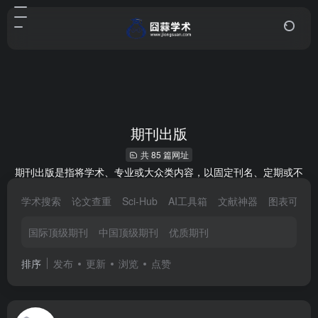
期刊出版
共 85 篇网址
期刊出版是指将学术、专业或大众类内容，以固定刊名、定期或不
定期连续出版的方式呈现，涵盖组稿、审稿、编辑、排版、印刷、
学术搜索
论文查重
Sci-Hub
AI工具箱
文献神器
图表可视
发行等全流程，是知识传播与学术交流的核心载体。
国际顶级期刊
中国顶级期刊
优质期刊
排序
发布
更新
浏览
点赞