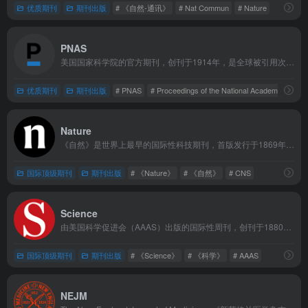
优质期刊
期刊出版
# 《自然-通讯》
# Nat Commun
# Nature
PNAS
美国国家科学院的官方期刊，创刊于1914年，是全球被引用次数最多的综合性、跨学科期刊之一，与《自然》《科学》等期刊齐名，享有极高的学术声誉。
优质期刊
期刊出版
# PNAS
# Proceedings of the National Academy of Scie
Nature
《自然》是世界上最早的国际性科技期刊，首版发行于1869年11月4日，由Springer Nature出版集团出版，与《Science》《Cell》并称“CNS”三大顶级期刊。它是少数依然发表来自多科学领域一手研究论文的杂志，以周刊形式面向全球发行，在伦敦、纽约、北京、上海等多地设有办公室。
国际顶级期刊
期刊出版
# 《Nature》
# 《自然》
# CNS
Science
由美国科学促进会（AAAS）出版的国际性周刊，创刊于1880年，是全球最具影响力的综合性科学期刊之一，与《Nature》《Cell》并称“CNS”三大顶级期刊。它涵盖自然科学、社会科学等多个领域，致力于发表具有突破性和广泛影响力的原创研究，同时兼顾科学新闻报道和学术评论。
国际顶级期刊
期刊出版
# 《Science》
# 《科学》
# AAAS
NEJM