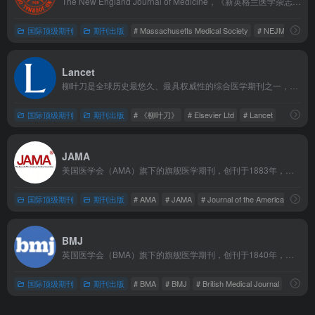
The New England Journal of Medicine，《新英格兰医学杂志》）是由美国麻省医学会出版的同行评审全科医学周刊，是全球连续出版时间最久的医学期刊之一。在全球医学领域享有极高声誉。
国际顶级期刊
期刊出版
# Massachusetts Medical Society
# NEJM
# The
Lancet
柳叶刀是全球历史最悠久、最具权威性的综合医学期刊之一，创刊于1823年，由Elsevier Ltd出版。它以外科手术刀“柳叶刀”命名，寓意“照亮医界的明窗”，与《新英格兰医学杂志》《美国医学会杂志》《英国医学杂志》并称“四大顶级医学期刊”。
国际顶级期刊
期刊出版
# 《柳叶刀》
# Elsevier Ltd
# Lancet
JAMA
美国医学会（AMA）旗下的旗舰医学期刊，创刊于1883年，与《新英格兰医学杂志》《柳叶刀》《英国医学杂志》并称“四大顶级医学期刊”。它以周刊形式出版，是全球发行量最大的综合医学期刊之一。
国际顶级期刊
期刊出版
# AMA
# JAMA
# Journal of the American Medica
BMJ
英国医学会（BMA）旗下的旗舰医学期刊，创刊于1840年，是全球历史最悠久、最具影响力的综合性医学期刊之一，与《新英格兰医学杂志》《柳叶刀》《美国医学会杂志》并称“四大顶级医学期刊”。
国际顶级期刊
期刊出版
# BMA
# BMJ
# British Medical Journal