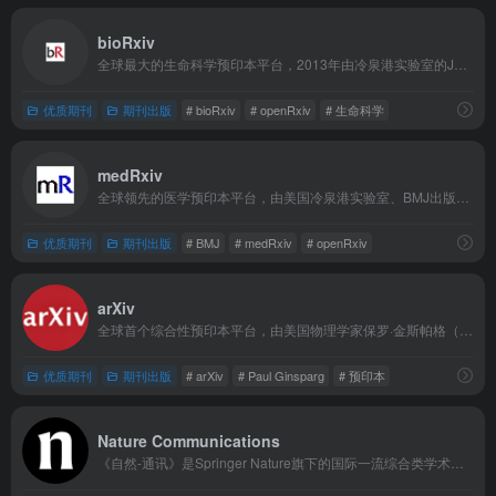
bioRxiv
全球最大的生命科学预印本平台，2013年由冷泉港实验室的John Inglis和Richard Sever共同创建，2025年起由非营利组织openRxiv独立运营。是生命科学领域科研交流的核心枢纽。
优质期刊
期刊出版
# bioRxiv
# openRxiv
# 生命科学
medRxiv
全球领先的医学预印本平台，由美国冷泉港实验室、BMJ出版集团和耶鲁大学于2019年联合创立，2025年起由非营利组织openRxiv独立运营。该平台专注于医学及相关健康领域，旨在为研究者提供快速、开放的成果分享渠道，是医学领域科研交流的重要枢纽。
优质期刊
期刊出版
# BMJ
# medRxiv
# openRxiv
arXiv
全球首个综合性预印本平台，由美国物理学家保罗·金斯帕格（Paul Ginsparg）于1991年在洛斯阿拉莫斯国家实验室创立，现由康奈尔大学管理与维护。是开放科学运动的核心基础设施之一，也是全球研究者获取前沿学术成果的重要渠道。
优质期刊
期刊出版
# arXiv
# Paul Ginsparg
# 预印本
Nature Communications
《自然-通讯》是Springer Nature旗下的国际一流综合类学术期刊，创刊于2010年，涵盖生命科学、物理科学、化学、地球与环境科学等多个领域，致力于发表具有重要科学意义和广泛学术影响力的高水平原创性研究成果。不在中科院国际期刊预警名单中。