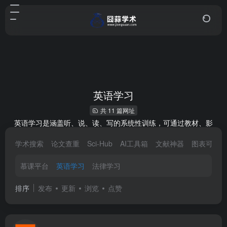
英语学习
共 11 篇网址
英语学习是涵盖听、说、读、写的系统性训练，可通过教材、影
视、社交、专业平台等多元途径推进。从基础词汇语法入手，结合
学术搜索
论文查重
Sci-Hub
AI工具箱
文献神器
图表可视
场景化练习与沉浸式输入，能逐步提升语言应用能力，满足学业、
职场、跨境交流等多场景需求。
慕课平台
英语学习
法律学习
排序
发布
更新
浏览
点赞