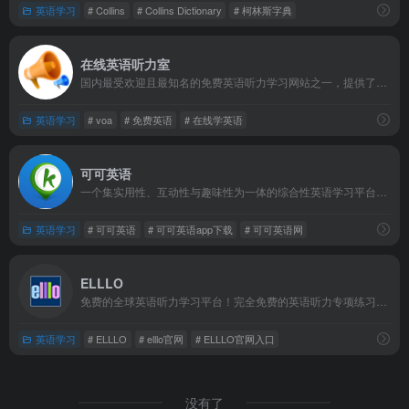
英语学习
# Collins
# Collins Dictionary
# 柯林斯字典
在线英语听力室
国内最受欢迎且最知名的免费英语听力学习网站之一，提供了海量高品质的免费英语有声学习资料，帮助广大英语爱好者突破听力障碍，系统完成英语自学课程。该网站自创立以来，始终坚持免费开放的运营理念，经过多年积累，已成长为一个集听力、口语、阅读、单词记忆于一体的综合性英语学习平台。
英语学习
# voa
# 免费英语
# 在线学英语
可可英语
一个集实用性、互动性与趣味性为一体的综合性英语学习平台，凭借其丰富的免费资源和创新的学习模式，已发展成为国内最受欢迎的英语学习网站之一。
英语学习
# 可可英语
# 可可英语app下载
# 可可英语网
ELLLO
免费的全球英语听力学习平台！完全免费的英语听力专项练习网站。该网站由Todd Beuckens于2003年创建，最初是作为他的研究生项目起步，经过二十多年的发展，如今已成为拥有超过3000个免费听力课程的学习宝库。
英语学习
# ELLLO
# elllo官网
# ELLLO官网入口
没有了