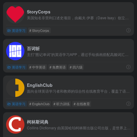
StoryCorps
美国知名非营利口述史项目，由戴夫·伊赛（Dave Isay）创立，以“记录平凡人声音，留存时代温度”为使命，如今已成为全球规模最大的民间声音档案库之一。
英语学习
# StoryCorps
百词斩
主打“图记单词”的英语学习APP，通过手绘插画搭配高频词汇，结合艾宾浩斯遗忘曲线制定学习计划，覆盖从小学到雅思托福等全阶段词库，支持多端同步，还能组队PK，让背单词更高效有趣。
英语学习
# 中学英语
# 免费英语
# 四六级
EnglishClub
面向全球英语学习者和教师的综合性在线教育平台，覆盖了语法讲解、词汇扩展、发音指导、听说练习以及教学资源等多个方面，为不同层次的学习者提供结构化、可操作的内容与工具。
英语学习
# EnglishClub
# 听力训练
# 在线教育
柯林斯词典
Collins Dictionary 由英国哈珀柯林斯出版公司出版，是世界上最权威的英语词典之一。该出版社于1817年在英国成立，自1824年出版第一部词典以来，其词典出版历史已超过两百年。柯林斯词典最大的创新在于它是世界上第一部真正意义上基于大型语料库编写的学习型英语词典。