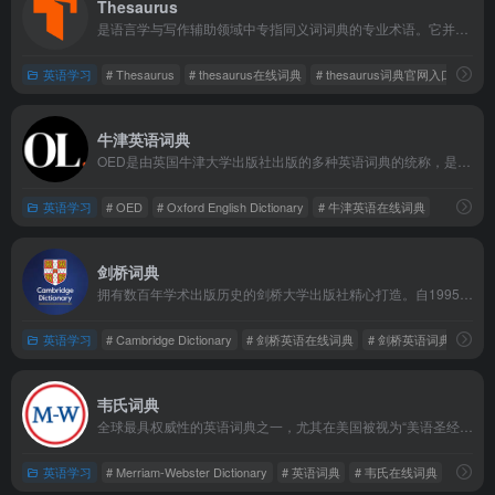
Thesaurus
是语言学与写作辅助领域中专指‌同义词词典‌的专业术语。它并非简单的词汇列表，而是一个系统化、结构化的语义网络工具，旨在为使用者提供词语的‌同义词、近义词、反义词、相关词及语义层级‌，帮助精准表达思想、避免语言重复、提升文本质量。
英语学习
# Thesaurus
# thesaurus在线词典
# thesaurus词典官网入口
牛津英语词典
OED是由英国牛津大学出版社出版的多种英语词典的统称，是英国语言词典的杰出代表。它最初起源于1857年英国学者R.C.特伦齐在语文学会上提出的倡议，旨在编写一部客观记录英语词汇的新型词典。
英语学习
# OED
# Oxford English Dictionary
# 牛津英语在线词典
剑桥词典
拥有数百年学术出版历史的剑桥大学出版社精心打造。自1995年起，剑桥大学出版社便开始为英语学习者出版专业词典，并于1999年推出完全免费的在线版本，这一举措使其迅速成为全球最受欢迎的在线词典资源之一。
英语学习
# Cambridge Dictionary
# 剑桥英语在线词典
# 剑桥英语词典
韦氏词典
全球最具权威性的英语词典之一，尤其在美国被视为“美语圣经”。其历史可追溯至1828年，美国词典编纂家诺亚·韦伯斯特（Noah Webster）自行出版了《美国英语词典》，这部作品成为继英国约翰逊《英语词典》之后的经典辞书。
英语学习
# Merriam-Webster Dictionary
# 英语词典
# 韦氏在线词典