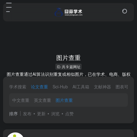
图片查重
共 9 篇网址
图片查重通过AI算法识别重复或相似图片，已在学术、电商、版权
保护等领域广泛应用。随着AIGC图片爆发式增长，版权合规需求激
学术搜索
论文查重
Sci-Hub
AI工具箱
文献神器
图表可视
增，其技术将向多模态识别、跨平台溯源方向升级，市场前景广
阔。
中文查重
英文查重
图片查重
排序
发布
更新
浏览
点赞