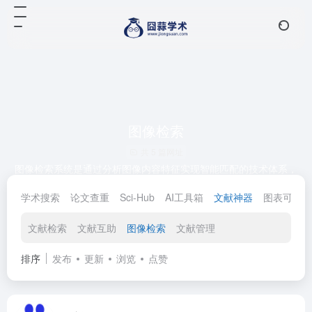
图像检索
共 5 篇网址
图像检索系统是通过分析图像内容特征实现智能匹配的技术体系，
核心分为基于文本检索（TBIR）和基于内容检索（CBIR）两类。
学术搜索
论文查重
Sci-Hub
AI工具箱
文献神器
图表可视
TBIR依赖人工标注关键词，查准率较高但适配小规模图库，成本高
且主观性强；CBIR则利用颜色、纹理、形状等底层特征自动构建图
像索引，通过余弦相似度等算法快速比对检索，适配海量图像库，
文献检索
文献互助
图像检索
文献管理
已广泛应用于搜索引擎、医疗、电商等领域。当前AI驱动的系统进
一步融合深度学习提取高阶语义特征，通过特征融合、元数据管理
排序
发布
更新
浏览
点赞
等技术不断提升检索精度与效率。