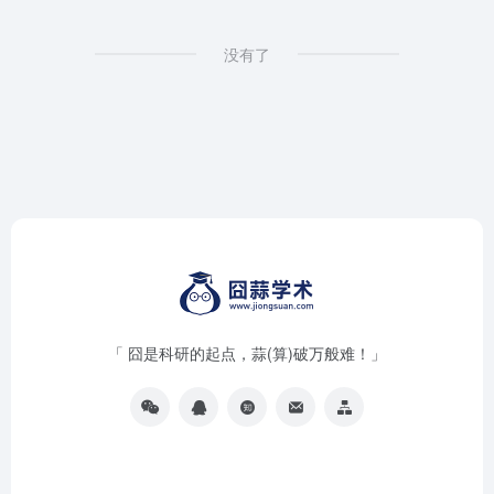
没有了
「 囧是科研的起点，蒜(算)破万般难！」