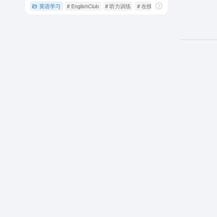
英语学习
# EnglishClub
# 听力训练
# 在线教育