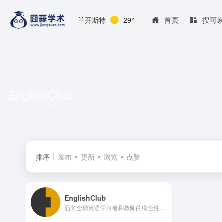
首页
搜可
兰开斯特
29°
EnglishClub
共 1 篇网址
排序
发布
更新
浏览
点赞
EnglishClub
面向全球英语学习者和教师的综合性在线教育平台，覆盖了语法讲解、词汇扩展、发音指导、听说练习以及教学资源等多个方面，为不同层次的学习者提供结构化、可操作的内容与工具。