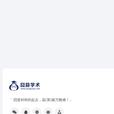
「 囧是科研的起点，蒜(算)破万般难！」