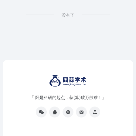
没有了
「 囧是科研的起点，蒜(算)破万般难！」